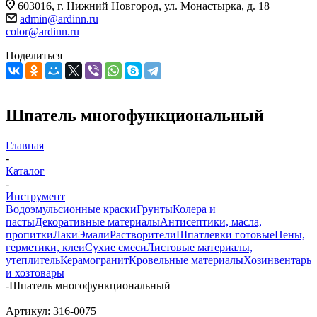
603016, г. Нижний Новгород, ул. Монастырка, д. 18
admin@ardinn.ru
color@ardinn.ru
Поделиться
Шпатель многофункциональный
Главная
-
Каталог
-
Инструмент
Водоэмульсионные краски
Грунты
Колера и
пасты
Декоративные материалы
Антисептики, масла,
пропитки
Лаки
Эмали
Растворители
Шпатлевки готовые
Пены,
герметики, клеи
Сухие смеси
Листовые материалы,
утеплитель
Керамогранит
Кровельные материалы
Хозинвентарь
и хозтовары
-
Шпатель многофункциональный
Артикул:
316-0075