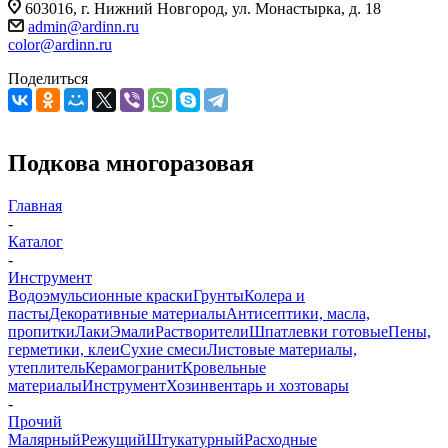
603016, г. Нижний Новгород, ул. Монастырка, д. 18
admin@ardinn.ru
color@ardinn.ru
Поделиться
Подкова многоразовая
Главная
-
Каталог
-
Инструмент
Водоэмульсионные краски
Грунты
Колера и
пасты
Декоративные материалы
Антисептики, масла,
пропитки
Лаки
Эмали
Растворители
Шпатлевки готовые
Пены,
герметики, клеи
Сухие смеси
Листовые материалы,
утеплитель
Керамогранит
Кровельные
материалы
Инструмент
Хозинвентарь и хозтовары
-
Прочий
Малярный
Режущий
Штукатурный
Расходные