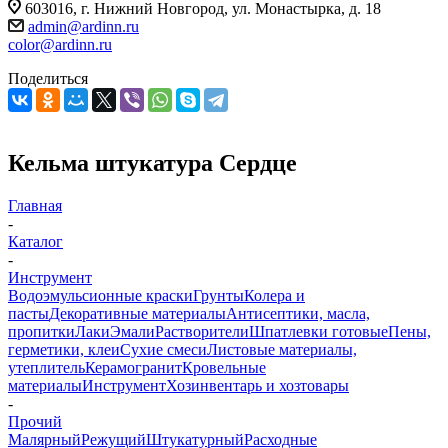
603016, г. Нижний Новгород, ул. Монастырка, д. 18
admin@ardinn.ru
color@ardinn.ru
Поделиться
Кельма штукатура Сердце
Главная
-
Каталог
-
Инструмент
Водоэмульсионные краски
Грунты
Колера и
пасты
Декоративные материалы
Антисептики, масла,
пропитки
Лаки
Эмали
Растворители
Шпатлевки готовые
Пены,
герметики, клеи
Сухие смеси
Листовые материалы,
утеплитель
Керамогранит
Кровельные
материалы
Инструмент
Хозинвентарь и хозтовары
-
Прочий
Малярный
Режущий
Штукатурный
Расходные