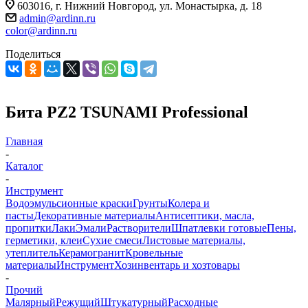
603016, г. Нижний Новгород, ул. Монастырка, д. 18
admin@ardinn.ru
color@ardinn.ru
Поделиться
Бита PZ2 TSUNAMI Professional
Главная
-
Каталог
-
Инструмент
Водоэмульсионные краски
Грунты
Колера и
пасты
Декоративные материалы
Антисептики, масла,
пропитки
Лаки
Эмали
Растворители
Шпатлевки готовые
Пены,
герметики, клеи
Сухие смеси
Листовые материалы,
утеплитель
Керамогранит
Кровельные
материалы
Инструмент
Хозинвентарь и хозтовары
-
Прочий
Малярный
Режущий
Штукатурный
Расходные