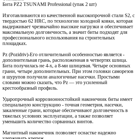
Бита PZ2 TSUNAMI Professional (упак 2 шт)
Изготавливаются из качественной высокопрочной стали S2, с
твердостью 62 HRC, по технологии холодной ковки, которая
выдерживает чрезвычайно высокие нагрузки и обеспечивает
максимальную долговечность, а значит биты подходят для
профессионального использования на строительных
площадках.
Pz (Pozidriv)-Его отличительной особенностью является -
дополнительная грань, расположенная в четвертях шлица.
Бита получилась не 4-х, а 8-ми шлицевая. Четыре основных
грани, четыре дополнительных. При этом головки саморезов
и шурупов получили аналогичные насечки. Простыми
словами можно сказать, что Pz — это усиленный
крестообразный профиль.
Ударопрочный коррозионностойкий наконечник биты имеет
специальную конструкцию - точная геометрия, насечки,
закаленные грани, которые обеспечивают долговечность в
тяжелых условиях эксплуатации, а также позволяет
уменьшить количество сорванных винтов.
Магнитный наконечник позволяет оснастке надежно
удерживать крепеж.