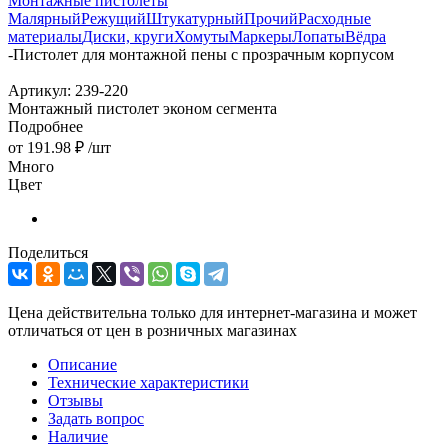
Монтажные пистолеты
Малярный
Режущий
Штукатурный
Прочий
Расходные
материалы
Диски, круги
Хомуты
Маркеры
Лопаты
Вёдра
-
Пистолет для монтажной пены с прозрачным корпусом
Артикул:
239-220
Монтажный пистолет эконом сегмента
Подробнее
от
191.98 ₽
/шт
Много
Цвет
Поделиться
Цена действительна только для интернет-магазина и может
отличаться от цен в розничных магазинах
Описание
Технические характеристики
Отзывы
Задать вопрос
Наличие