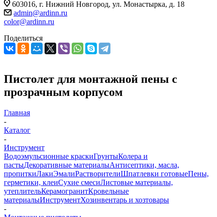
603016, г. Нижний Новгород, ул. Монастырка, д. 18
admin@ardinn.ru
color@ardinn.ru
Поделиться
Пистолет для монтажной пены с
прозрачным корпусом
Главная
-
Каталог
-
Инструмент
Водоэмульсионные краски
Грунты
Колера и
пасты
Декоративные материалы
Антисептики, масла,
пропитки
Лаки
Эмали
Растворители
Шпатлевки готовые
Пены,
герметики, клеи
Сухие смеси
Листовые материалы,
утеплитель
Керамогранит
Кровельные
материалы
Инструмент
Хозинвентарь и хозтовары
-