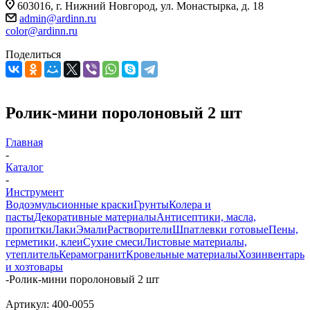
603016, г. Нижний Новгород, ул. Монастырка, д. 18
admin@ardinn.ru
color@ardinn.ru
Поделиться
Ролик-мини поролоновый 2 шт
Главная
-
Каталог
-
Инструмент
Водоэмульсионные краски
Грунты
Колера и
пасты
Декоративные материалы
Антисептики, масла,
пропитки
Лаки
Эмали
Растворители
Шпатлевки готовые
Пены,
герметики, клеи
Сухие смеси
Листовые материалы,
утеплитель
Керамогранит
Кровельные материалы
Хозинвентарь
и хозтовары
-
Ролик-мини поролоновый 2 шт
Артикул:
400-0055