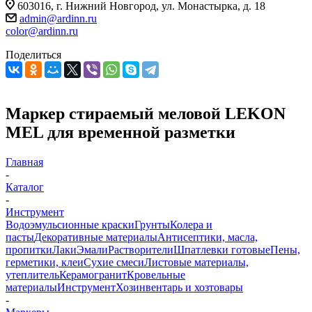
603016, г. Нижний Новгород, ул. Монастырка, д. 18
admin@ardinn.ru
color@ardinn.ru
Поделиться
Маркер стираемый меловой LEKON
MEL для временной разметки
Главная
-
Каталог
-
Инструмент
Водоэмульсионные краски
Грунты
Колера и
пасты
Декоративные материалы
Антисептики, масла,
пропитки
Лаки
Эмали
Растворители
Шпатлевки готовые
Пены,
герметики, клеи
Сухие смеси
Листовые материалы,
утеплитель
Керамогранит
Кровельные
материалы
Инструмент
Хозинвентарь и хозтовары
-