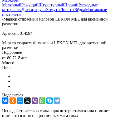
Маркеры
Малярный
Режущий
Штукатурный
Прочий
Расходные
материалы
Диски, круги
Хомуты
Лопаты
Вёдра
Монтажные
пистолеты
-
Маркер стираемый меловой LEKON MEL для временной
разметки
Артикул:
014594
Маркер стираемый меловой LEKON MEL для временной
разметки
Подробнее
от
80.72 ₽
/шт
Много
Цвет
Поделиться
Цена действительна только для интернет-магазина и может
отличаться от цен в розничных магазинах