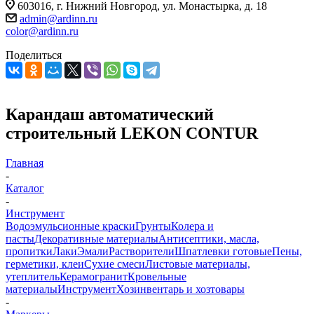
603016, г. Нижний Новгород, ул. Монастырка, д. 18
admin@ardinn.ru
color@ardinn.ru
Поделиться
Карандаш автоматический
строительный LEKON CONTUR
Главная
-
Каталог
-
Инструмент
Водоэмульсионные краски
Грунты
Колера и
пасты
Декоративные материалы
Антисептики, масла,
пропитки
Лаки
Эмали
Растворители
Шпатлевки готовые
Пены,
герметики, клеи
Сухие смеси
Листовые материалы,
утеплитель
Керамогранит
Кровельные
материалы
Инструмент
Хозинвентарь и хозтовары
-