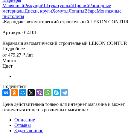
Маркеры
Малярный
Режущий
Штукатурный
Прочий
Расходные
материалы
Диски, круги
Хомуты
Лопаты
Вёдра
Монтажные
пистолеты
-
Карандаш автоматический строительный LEKON CONTUR
Артикул:
014101
Карандаш автоматический строительный LEKON CONTUR
Подробнее
от
479.27 ₽
/шт
Много
Цвет
Поделиться
Цена действительна только для интернет-магазина и может
отличаться от цен в розничных магазинах
Описание
Отзывы
Задать вопрос