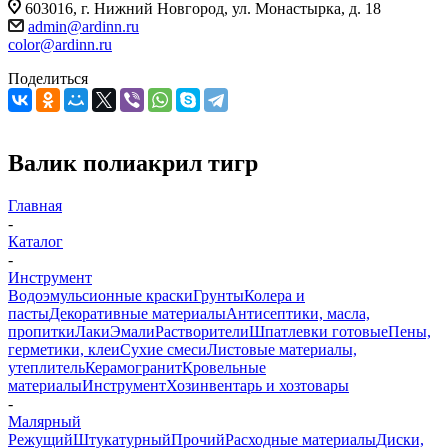
603016, г. Нижний Новгород, ул. Монастырка, д. 18
admin@ardinn.ru
color@ardinn.ru
Поделиться
Валик полиакрил тигр
Главная
-
Каталог
-
Инструмент
Водоэмульсионные краски
Грунты
Колера и
пасты
Декоративные материалы
Антисептики, масла,
пропитки
Лаки
Эмали
Растворители
Шпатлевки готовые
Пены,
герметики, клеи
Сухие смеси
Листовые материалы,
утеплитель
Керамогранит
Кровельные
материалы
Инструмент
Хозинвентарь и хозтовары
-
Малярный
Режущий
Штукатурный
Прочий
Расходные материалы
Диски,