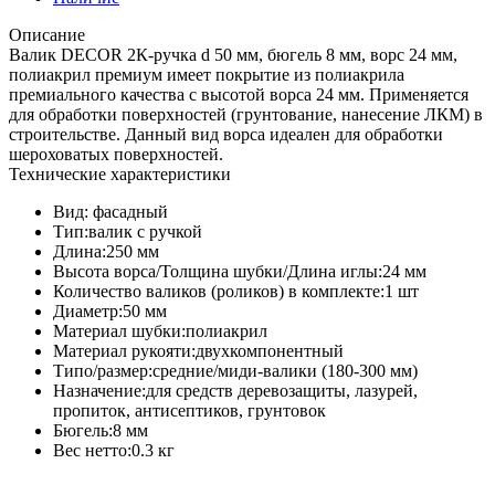
Описание
Валик DECOR 2К-ручка d 50 мм, бюгель 8 мм, ворс 24 мм,
полиакрил премиум имеет покрытие из полиакрила
премиального качества с высотой ворса 24 мм. Применяется
для обработки поверхностей (грунтование, нанесение ЛКМ) в
строительстве. Данный вид ворса идеален для обработки
шероховатых поверхностей.
Технические характеристики
Вид: фасадный
Тип:валик с ручкой
Длина:250 мм
Высота ворса/Толщина шубки/Длина иглы:24 мм
Количество валиков (роликов) в комплекте:1 шт
Диаметр:50 мм
Материал шубки:полиакрил
Материал рукояти:двухкомпонентный
Типо/размер:средние/миди-валики (180-300 мм)
Назначение:для средств деревозащиты, лазурей,
пропиток, антисептиков, грунтовок
Бюгель:8 мм
Вес нетто:0.3 кг