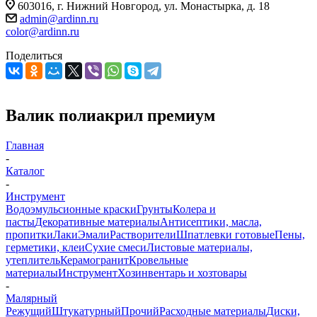
603016, г. Нижний Новгород, ул. Монастырка, д. 18
admin@ardinn.ru
color@ardinn.ru
Поделиться
Валик полиакрил премиум
Главная
-
Каталог
-
Инструмент
Водоэмульсионные краски
Грунты
Колера и
пасты
Декоративные материалы
Антисептики, масла,
пропитки
Лаки
Эмали
Растворители
Шпатлевки готовые
Пены,
герметики, клеи
Сухие смеси
Листовые материалы,
утеплитель
Керамогранит
Кровельные
материалы
Инструмент
Хозинвентарь и хозтовары
-
Малярный
Режущий
Штукатурный
Прочий
Расходные материалы
Диски,