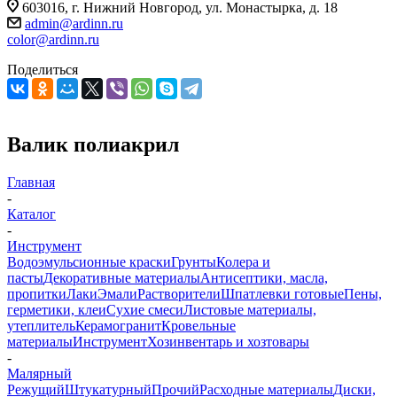
603016, г. Нижний Новгород, ул. Монастырка, д. 18
admin@ardinn.ru
color@ardinn.ru
Поделиться
Валик полиакрил
Главная
-
Каталог
-
Инструмент
Водоэмульсионные краски
Грунты
Колера и
пасты
Декоративные материалы
Антисептики, масла,
пропитки
Лаки
Эмали
Растворители
Шпатлевки готовые
Пены,
герметики, клеи
Сухие смеси
Листовые материалы,
утеплитель
Керамогранит
Кровельные
материалы
Инструмент
Хозинвентарь и хозтовары
-
Малярный
Режущий
Штукатурный
Прочий
Расходные материалы
Диски,