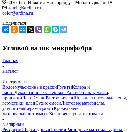
603016, г. Нижний Новгород, ул. Монастырка, д. 18
admin@ardinn.ru
color@ardinn.ru
Поделиться
Угловой валик микрофибра
Главная
-
Каталог
-
Инструмент
Водоэмульсионные краски
Грунты
Колера и
пасты
Декоративные материалы
Антисептики, масла,
пропитки
Лаки
Эмали
Растворители
Шпатлевки готовые
Пены,
герметики, клеи
Сухие смеси
Листовые материалы,
утеплитель
Керамогранит
Кровельные
материалы
Инструмент
Хозинвентарь и хозтовары
-
Малярный
Режущий
Штукатурный
Прочий
Расходные материалы
Диски,