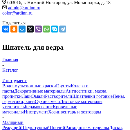
603016, г. Нижний Новгород, ул. Монастырка, д. 18
admin@ardinn.ru
color@ardinn.ru
Поделиться
Шпатель для ведра
Главная
-
Каталог
-
Инструмент
Водоэмульсионные краски
Грунты
Колера и
пасты
Декоративные материалы
Антисептики, масла,
пропитки
Лаки
Эмали
Растворители
Шпатлевки готовые
Пены,
герметики, клеи
Сухие смеси
Листовые материалы,
утеплитель
Керамогранит
Кровельные
материалы
Инструмент
Хозинвентарь и хозтовары
-
Малярный
Режущий
Штукатурный
Прочий
Расходные материалы
Диски,