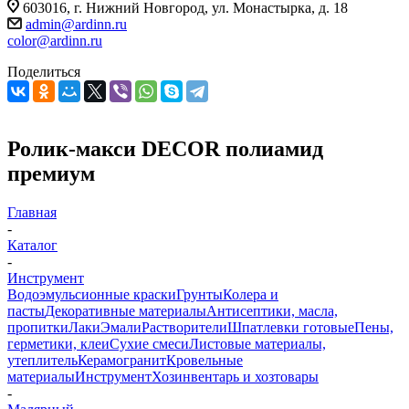
603016, г. Нижний Новгород, ул. Монастырка, д. 18
admin@ardinn.ru
color@ardinn.ru
Поделиться
Ролик-макси DECOR полиамид
премиум
Главная
-
Каталог
-
Инструмент
Водоэмульсионные краски
Грунты
Колера и
пасты
Декоративные материалы
Антисептики, масла,
пропитки
Лаки
Эмали
Растворители
Шпатлевки готовые
Пены,
герметики, клеи
Сухие смеси
Листовые материалы,
утеплитель
Керамогранит
Кровельные
материалы
Инструмент
Хозинвентарь и хозтовары
-