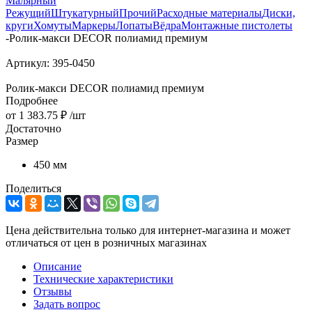
Малярный
Режущий
Штукатурный
Прочий
Расходные материалы
Диски,
круги
Хомуты
Маркеры
Лопаты
Вёдра
Монтажные пистолеты
-
Ролик-макси DECOR полиамид премиум
Артикул:
395-0450
Ролик-макси DECOR полиамид премиум
Подробнее
от
1 383.75 ₽
/шт
Достаточно
Размер
450 мм
Поделиться
Цена действительна только для интернет-магазина и может
отличаться от цен в розничных магазинах
Описание
Технические характеристики
Отзывы
Задать вопрос