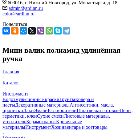
603016, г. Нижний Новгород, ул. Монастырка, д. 18
admin@ardinn.ru
color@ardinn.ru
Поделиться
Мини валик полиамид удлинённая
ручка
Главная
-
Каталог
-
Инструмент
Водоэмульсионные краски
Грунты
Колера и
пасты
Декоративные материалы
Антисептики, масла,
пропитки
Лаки
Эмали
Растворители
Шпатлевки готовые
Пены,
герметики, клеи
Сухие смеси
Листовые материалы,
утеплитель
Керамогранит
Кровельные
материалы
Инструмент
Хозинвентарь и хозтовары
-