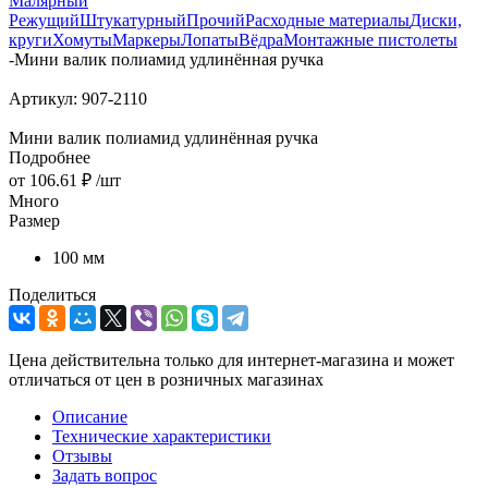
Малярный
Режущий
Штукатурный
Прочий
Расходные материалы
Диски,
круги
Хомуты
Маркеры
Лопаты
Вёдра
Монтажные пистолеты
-
Мини валик полиамид удлинённая ручка
Артикул:
907-2110
Мини валик полиамид удлинённая ручка
Подробнее
от
106.61 ₽
/шт
Много
Размер
100 мм
Поделиться
Цена действительна только для интернет-магазина и может
отличаться от цен в розничных магазинах
Описание
Технические характеристики
Отзывы
Задать вопрос