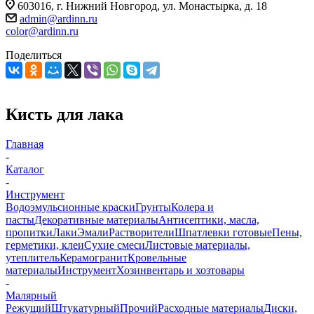
603016, г. Нижний Новгород, ул. Монастырка, д. 18
admin@ardinn.ru
color@ardinn.ru
Поделиться
Кисть для лака
Главная
-
Каталог
-
Инструмент
Водоэмульсионные краски
Грунты
Колера и
пасты
Декоративные материалы
Антисептики, масла,
пропитки
Лаки
Эмали
Растворители
Шпатлевки готовые
Пены,
герметики, клеи
Сухие смеси
Листовые материалы,
утеплитель
Керамогранит
Кровельные
материалы
Инструмент
Хозинвентарь и хозтовары
-
Малярный
Режущий
Штукатурный
Прочий
Расходные материалы
Диски,