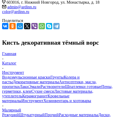
603016, г. Нижний Новгород, ул. Монастырка, д. 18
admin@ardinn.ru
color@ardinn.ru
Поделиться
Кисть декоративная тёмный ворс
Главная
-
Каталог
-
Инструмент
Водоэмульсионные краски
Грунты
Колера и
пасты
Декоративные материалы
Антисептики, масла,
пропитки
Лаки
Эмали
Растворители
Шпатлевки готовые
Пены,
герметики, клеи
Сухие смеси
Листовые материалы,
утеплитель
Керамогранит
Кровельные
материалы
Инструмент
Хозинвентарь и хозтовары
-
Малярный
Режущий
Штукатурный
Прочий
Расходные материалы
Диски,