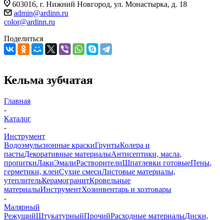
603016, г. Нижний Новгород, ул. Монастырка, д. 18
admin@ardinn.ru
color@ardinn.ru
Поделиться
Кельма зубчатая
Главная
-
Каталог
-
Инструмент
Водоэмульсионные краски
Грунты
Колера и
пасты
Декоративные материалы
Антисептики, масла,
пропитки
Лаки
Эмали
Растворители
Шпатлевки готовые
Пены,
герметики, клеи
Сухие смеси
Листовые материалы,
утеплитель
Керамогранит
Кровельные
материалы
Инструмент
Хозинвентарь и хозтовары
-
Малярный
Режущий
Штукатурный
Прочий
Расходные материалы
Диски,