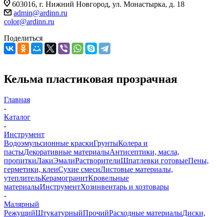
603016, г. Нижний Новгород, ул. Монастырка, д. 18
admin@ardinn.ru
color@ardinn.ru
Поделиться
Кельма пластиковая прозрачная
Главная
-
Каталог
-
Инструмент
Водоэмульсионные краски
Грунты
Колера и
пасты
Декоративные материалы
Антисептики, масла,
пропитки
Лаки
Эмали
Растворители
Шпатлевки готовые
Пены,
герметики, клеи
Сухие смеси
Листовые материалы,
утеплитель
Керамогранит
Кровельные
материалы
Инструмент
Хозинвентарь и хозтовары
-
Малярный
Режущий
Штукатурный
Прочий
Расходные материалы
Диски,