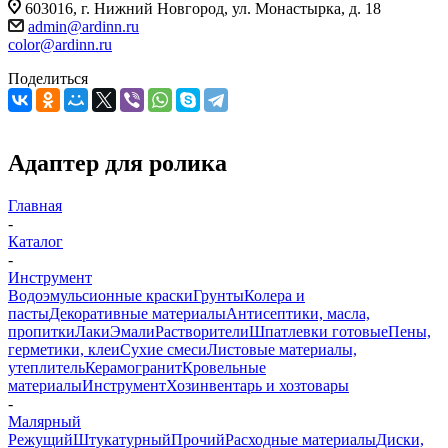
603016, г. Нижний Новгород, ул. Монастырка, д. 18
admin@ardinn.ru
color@ardinn.ru
Поделиться
Адаптер для ролика
Главная
-
Каталог
-
Инструмент
Водоэмульсионные краски
Грунты
Колера и
пасты
Декоративные материалы
Антисептики, масла,
пропитки
Лаки
Эмали
Растворители
Шпатлевки готовые
Пены,
герметики, клеи
Сухие смеси
Листовые материалы,
утеплитель
Керамогранит
Кровельные
материалы
Инструмент
Хозинвентарь и хозтовары
-
Малярный
Режущий
Штукатурный
Прочий
Расходные материалы
Диски,