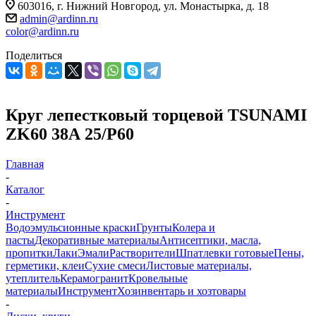
603016, г. Нижний Новгород, ул. Монастырка, д. 18
admin@ardinn.ru
color@ardinn.ru
Поделиться
Круг лепестковый торцевой TSUNAMI
ZK60 38А 25/Р60
Главная
-
Каталог
-
Инструмент
Водоэмульсионные краски
Грунты
Колера и
пасты
Декоративные материалы
Антисептики, масла,
пропитки
Лаки
Эмали
Растворители
Шпатлевки готовые
Пены,
герметики, клеи
Сухие смеси
Листовые материалы,
утеплитель
Керамогранит
Кровельные
материалы
Инструмент
Хозинвентарь и хозтовары
-