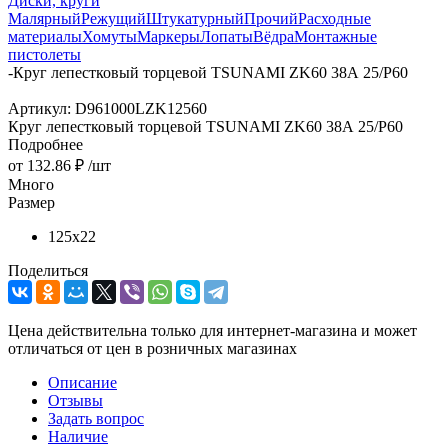
Диски, круги
Малярный
Режущий
Штукатурный
Прочий
Расходные
материалы
Хомуты
Маркеры
Лопаты
Вёдра
Монтажные
пистолеты
-
Круг лепестковый торцевой TSUNAMI ZK60 38А 25/Р60
Артикул:
D961000LZK12560
Круг лепестковый торцевой TSUNAMI ZK60 38А 25/Р60
Подробнее
от
132.86 ₽
/шт
Много
Размер
125х22
Поделиться
Цена действительна только для интернет-магазина и может
отличаться от цен в розничных магазинах
Описание
Отзывы
Задать вопрос
Наличие