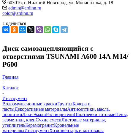
603016, г. Нижний Новгород, ул. Монастырка, д. 18
admin@ardinn.ru
color@ardinn.ru
Поделиться
Диск самозацепляющийся с
отверстиями TSUNAMI А600 14А М14/
Р600
Главная
-
Каталог
-
Инструмент
Водоэмульсионные краски
Грунты
Колера и
пасты
Декоративные материалы
Антисептики, масла,
пропитки
Лаки
Эмали
Растворители
Шпатлевки готовые
Пены,
герметики, клеи
Сухие смеси
Листовые материалы,
утеплитель
Керамогранит
Кровельные
материалы
Инструмент
Хозинвентарь и хозтовары