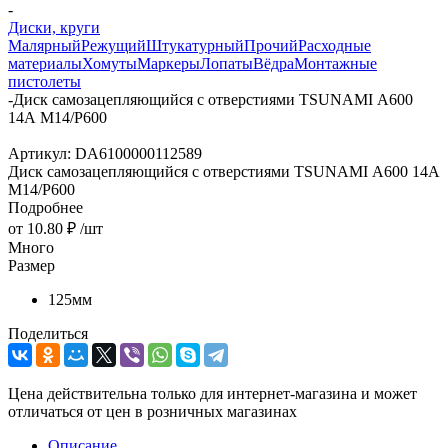
-
Диски, круги
Малярный
Режущий
Штукатурный
Прочий
Расходные
материалы
Хомуты
Маркеры
Лопаты
Вёдра
Монтажные
пистолеты
-
Диск самозацепляющийся с отверстиями TSUNAMI А600
14А М14/Р600
Артикул:
DA6100000112589
Диск самозацепляющийся с отверстиями TSUNAMI А600 14А
М14/Р600
Подробнее
от
10.80 ₽
/шт
Много
Размер
125мм
Поделиться
Цена действительна только для интернет-магазина и может
отличаться от цен в розничных магазинах
Описание