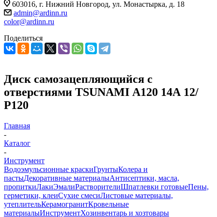
603016, г. Нижний Новгород, ул. Монастырка, д. 18
admin@ardinn.ru
color@ardinn.ru
Поделиться
Диск самозацепляющийся с
отверстиями TSUNAMI А120 14А 12/
Р120
Главная
-
Каталог
-
Инструмент
Водоэмульсионные краски
Грунты
Колера и
пасты
Декоративные материалы
Антисептики, масла,
пропитки
Лаки
Эмали
Растворители
Шпатлевки готовые
Пены,
герметики, клеи
Сухие смеси
Листовые материалы,
утеплитель
Керамогранит
Кровельные
материалы
Инструмент
Хозинвентарь и хозтовары