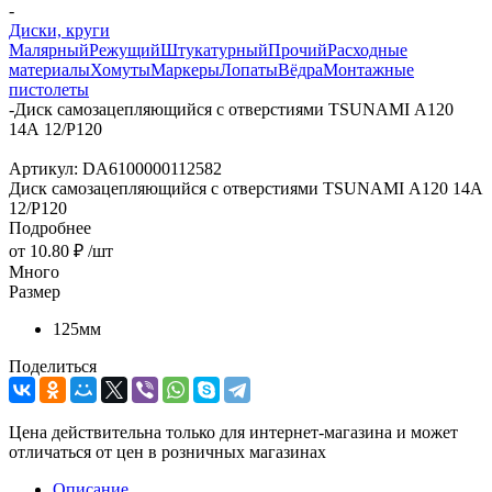
-
Диски, круги
Малярный
Режущий
Штукатурный
Прочий
Расходные
материалы
Хомуты
Маркеры
Лопаты
Вёдра
Монтажные
пистолеты
-
Диск самозацепляющийся с отверстиями TSUNAMI А120
14А 12/Р120
Артикул:
DA6100000112582
Диск самозацепляющийся с отверстиями TSUNAMI А120 14А
12/Р120
Подробнее
от
10.80 ₽
/шт
Много
Размер
125мм
Поделиться
Цена действительна только для интернет-магазина и может
отличаться от цен в розничных магазинах
Описание