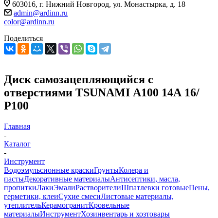
603016, г. Нижний Новгород, ул. Монастырка, д. 18
admin@ardinn.ru
color@ardinn.ru
Поделиться
Диск самозацепляющийся с
отверстиями TSUNAMI А100 14А 16/
Р100
Главная
-
Каталог
-
Инструмент
Водоэмульсионные краски
Грунты
Колера и
пасты
Декоративные материалы
Антисептики, масла,
пропитки
Лаки
Эмали
Растворители
Шпатлевки готовые
Пены,
герметики, клеи
Сухие смеси
Листовые материалы,
утеплитель
Керамогранит
Кровельные
материалы
Инструмент
Хозинвентарь и хозтовары