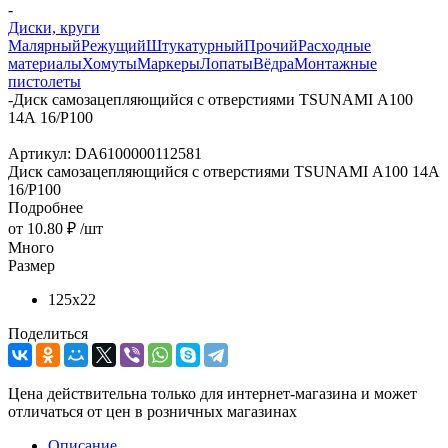
-
Диски, круги
Малярный
Режущий
Штукатурный
Прочий
Расходные
материалы
Хомуты
Маркеры
Лопаты
Вёдра
Монтажные
пистолеты
-
Диск самозацепляющийся с отверстиями TSUNAMI А100
14А 16/Р100
Артикул:
DA6100000112581
Диск самозацепляющийся с отверстиями TSUNAMI А100 14А
16/Р100
Подробнее
от
10.80 ₽
/шт
Много
Размер
125х22
Поделиться
Цена действительна только для интернет-магазина и может
отличаться от цен в розничных магазинах
Описание