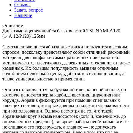
Отзывы
Задать вопрос
Наличие
Описание
Диск самозацепляющийся без отверстий TSUNAMI А120
(14А 12/Р120) 125мм
Самозацепляющиеся абразивные диски пользуются высоким
спросом, поскольку представляют собой отличный расходный
материал для шлифовки самых различных поверхностей:
металлических, пластиковых, деревянных, стеклянных и даже
каменных. Их большая популярность вызвана отличным
сочетанием невысокой цены, удобством в использовании, а
также универсальностью в применении.
Они изготавливаются на бумажной или тканевой основе, на
которую наносятся зерна карбида кремния, циркония или
корунда. Абразив фиксируется при помощи специальных
клеящих составов, которые довольно надежно удерживает его
при использовании. Однако несмотря на то, что такой
абразивный круг весьма износостоек (хотя и, конечно же, до
определенных пределов), во время работы необходимо все же
не слишком его перегружать, а главное — не допускать
нагрева до высокой температуры. Дело в том, что под ее