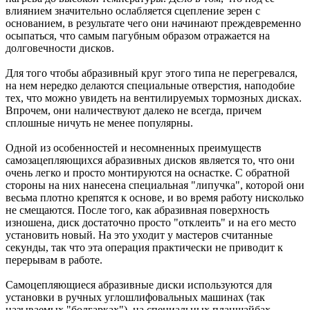
влиянием значительно ослабляется сцепление зерен с
основанием, в результате чего они начинают преждевременно
осыпаться, что самым пагубным образом отражается на
долговечности дисков.
Для того чтобы абразивный круг этого типа не перегревался,
на нем нередко делаются специальные отверстия, наподобие
тех, что можно увидеть на вентилируемых тормозных дисках.
Впрочем, они наличествуют далеко не всегда, причем
сплошные ничуть не менее популярны.
Одной из особенностей и несомненных преимуществ
самозацепляющихся абразивных дисков является то, что они
очень легко и просто монтируются на оснастке. С обратной
стороны на них нанесена специальная "липучка", которой они
весьма плотно крепятся к основе, и во время работу нисколько
не смещаются. После того, как абразивная поверхность
изношена, диск достаточно просто "отклеить" и на его место
установить новый. На это уходит у мастеров считанные
секунды, так что эта операция практически не приводит к
перерывам в работе.
Самоцепляющиеся абразивные диски используются для
установки в ручных углошлифовальных машинах (так
называемых "болгарках"), на специальных планшайбах,