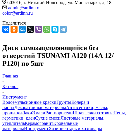
603016, г. Нижний Новгород, ул. Монастырка, д. 18
admin@ardinn.ru
color@ardinn.ru
Поделиться
Диск самозацепляющийся без
отверстий TSUNAMI А120 (14А 12/
Р120) по 5шт
Главная
-
Каталог
-
Инструмент
Водоэмульсионные краски
Грунты
Колера и
пасты
Декоративные материалы
Антисептики, масла,
пропитки
Лаки
Эмали
Растворители
Шпатлевки готовые
Пены,
герметики, клеи
Сухие смеси
Листовые материалы,
утеплитель
Керамогранит
Кровельные
материалы
Инструмент
Хозинвентарь и хозтовары