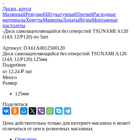
-
Диски, круги
Малярный
Режущий
Штукатурный
Прочий
Расходные
материалы
Хомуты
Маркеры
Лопаты
Вёдра
Монтажные
пистолеты
-
Диск самозацепляющийся без отверстий TSUNAMI А120
(14А 12/Р120) по 5шт
Артикул:
DA61A0012500120
Диск самозацепляющийся без отверстий TSUNAMI А120
(14А 12/Р120) 125мм
Подробнее
от
12.24 ₽
/шт
Много
Размер
125мм
Поделиться
Цена действительна только для интернет-магазина и может
отличаться от цен в розничных магазинах
Описание