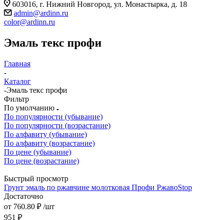
603016, г. Нижний Новгород, ул. Монастырка, д. 18
admin@ardinn.ru
color@ardinn.ru
Эмаль текс профи
Главная
-
Каталог
-
Эмаль текс профи
Фильтр
По умолчанию
По популярности (убывание)
По популярности (возрастание)
По алфавиту (убывание)
По алфавиту (возрастание)
По цене (убывание)
По цене (возрастание)
Быстрый просмотр
Грунт эмаль по ржавчине молотковая Профи РжавоStop
Достаточно
от
760.80 ₽
/шт
951 ₽