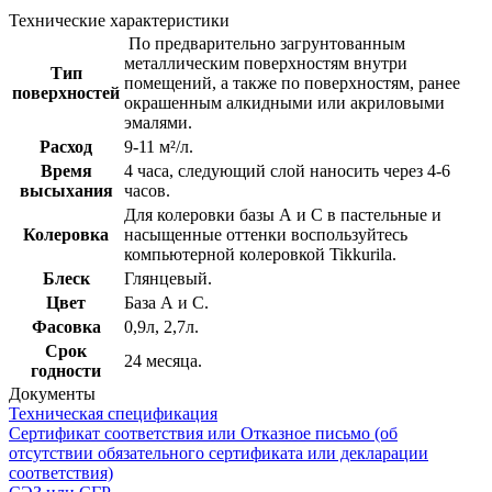
Технические характеристики
По предварительно загрунтованным
металлическим поверхностям внутри
Тип
помещений, а также по поверхностям, ранее
поверхностей
окрашенным алкидными или акриловыми
эмалями.
Расход
9-11 м²/л.
Время
4 часа, следующий слой наносить через 4-6
высыхания
часов.
Для колеровки базы А и С в пастельные и
Колеровка
насыщенные оттенки воспользуйтесь
компьютерной колеровкой Tikkurila.
Блеск
Глянцевый.
Цвет
База А и С.
Фасовка
0,9л, 2,7л.
Срок
24 месяца.
годности
Документы
Техническая спецификация
Сертификат соответствия или Отказное письмо (об
отсутствии обязательного сертификата или декларации
соответствия)