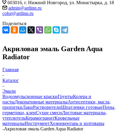
603016, г. Нижний Новгород, ул. Монастырка, д. 18
admin@ardinn.ru
color@ardinn.ru
Поделиться
Акриловая эмаль Garden Aqua
Radiator
Главная
-
Каталог
-
Эмали
Водоэмульсионные краски
Грунты
Колера и
пасты
Декоративные материалы
Антисептики, масла,
пропитки
Лаки
Растворители
Шпатлевки готовые
Пены,
герметики, клеи
Сухие смеси
Листовые материалы,
утеплитель
Керамогранит
Кровельные
материалы
Инструмент
Хозинвентарь и хозтовары
-
Акриловая эмаль Garden Aqua Radiator