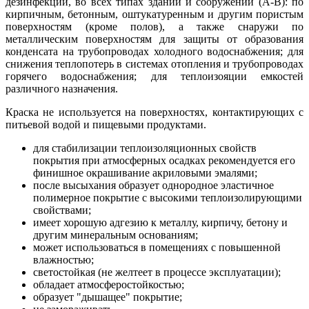
дезинфекции, во всех типах зданий и сооружений (А-В): по
кирпичным, бетонным, оштукатуренным и другим пористым
поверхностям (кроме полов), а также снаружи по
металлическим поверхностям для защиты от образования
конденсата на трубопроводах холодного водоснабжения; для
снижения теплопотерь в системах отопления и трубопроводах
горячего водоснабжения; для теплоизояции емкостей
различного назначения.
Краска не используется на поверхностях, контактирующих с
питьевой водой и пищевыми продуктами.
для стабилизации теплоизоляционных свойств
покрытия при атмосферных осадках рекомендуется его
финишное окрашивание акриловыми эмалями;
после высыхания образует однородное эластичное
полимерное покрытие с высокими теплоизолирующими
свойствами;
имеет хорошую адгезию к металлу, кирпичу, бетону и
другим минеральным основаниям;
может использоваться в помещениях с повышенной
влажностью;
светостойкая (не желтеет в процессе эксплуатации);
обладает атмосферостойкостью;
образует "дышащее" покрытие;