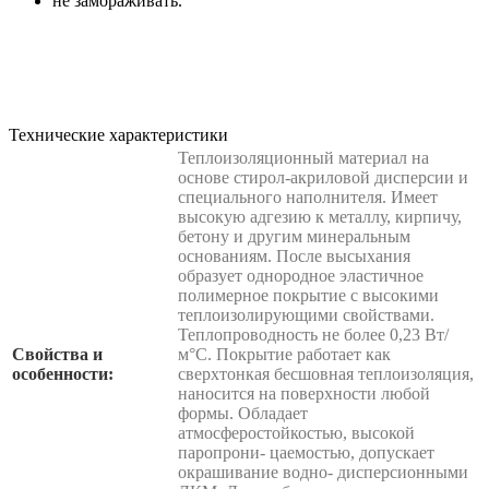
не замораживать.
Технические характеристики
Теплоизоляционный материал на
основе стирол-акриловой дисперсии и
специального наполнителя. Имеет
высокую адгезию к металлу, кирпичу,
бетону и другим минеральным
основаниям. После высыхания
образует однородное эластичное
полимерное покрытие с высокими
теплоизолирующими свойствами.
Теплопроводность не более 0,23 Вт/
Свойства и
м°С. Покрытие работает как
особенности:
сверхтонкая бесшовная теплоизоляция,
наносится на поверхности любой
формы. Обладает
атмосферостойкостью, высокой
паропрони- цаемостью, допускает
окрашивание водно- дисперсионными