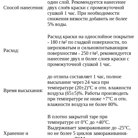
один слой. Рекомендуется нанесение
Способ нанесения:
двух слоёв краски с промежуточной
сушкой 1 час. При необходимости
снижения вязкости добавить не более
5% воды.
Расход краски на однослойное покрытие
- 180 г/м² по гладкой поверхности, по
шероховатым и сильновпитывающим
Расход:
поверхностям - 250 г/м², рекомендуется
нанесение двух и более слоев краски с
промежуточной сушкой 1 час.
до отлипа составляет 1 час, полное
высыхание через 24 часа при
температуре (20±2)°С и отн. влажности
Время высыхания:
воздуха (65±5)%. Работы производить
при температуре не ниже +7°С и отн.
влажности воздуха не более 80%.
В плотно закрытой таре при
температуре от 0°С до +40°С.
Выдерживает замораживание до -25°С,
Хранение и
но не более 5 циклов замораживания-