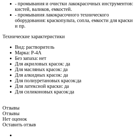
- промывания и очистки лакокрасочных инструментов:
кистей, валиков, емкостей.
- промывания лакокрасочного технического
оборудования: краскопульта, сопла, емкости для краски
и пр.
Технические характеристики
Вид: растворитель
Марка: Р-4А
Без запаха: нет
Для акриловых красок: да
Для масляных красок: да
Для алкидных красок: да
Для полиуретановых красок:да
Для латексной краски: да
Для силиконовых красок:да
Отзывы
Отзывы
Нет оценок
Оставить отзыв