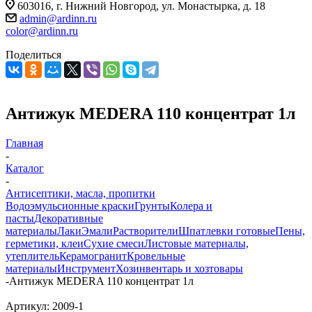
603016, г. Нижний Новгород, ул. Монастырка, д. 18
admin@ardinn.ru
color@ardinn.ru
Поделиться
Антижук MEDERA 110 концентрат 1л
Главная
-
Каталог
-
Антисептики, масла, пропитки
Водоэмульсионные краски
Грунты
Колера и
пасты
Декоративные
материалы
Лаки
Эмали
Растворители
Шпатлевки готовые
Пены,
герметики, клеи
Сухие смеси
Листовые материалы,
утеплитель
Керамогранит
Кровельные
материалы
Инструмент
Хозинвентарь и хозтовары
-
Антижук MEDERA 110 концентрат 1л
Артикул:
2009-1