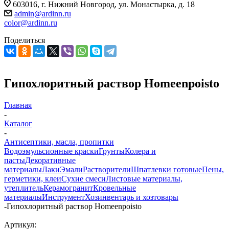
603016, г. Нижний Новгород, ул. Монастырка, д. 18
admin@ardinn.ru
color@ardinn.ru
Поделиться
Гипохлоритный раствор Homeenpoisto
Главная
-
Каталог
-
Антисептики, масла, пропитки
Водоэмульсионные краски
Грунты
Колера и
пасты
Декоративные
материалы
Лаки
Эмали
Растворители
Шпатлевки готовые
Пены,
герметики, клеи
Сухие смеси
Листовые материалы,
утеплитель
Керамогранит
Кровельные
материалы
Инструмент
Хозинвентарь и хозтовары
-
Гипохлоритный раствор Homeenpoisto
Артикул: