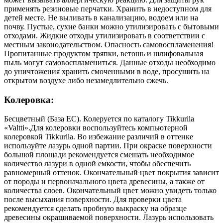
применять резиновые перчатки. Хранить в недоступном для
детей месте. Не выливать в канализацию, водоем или на
почву. Пустые, сухие банки можно утилизировать с бытовыми
отходами. Жидкие отходы утилизировать в соответствии с
местным законодательством. Опасность самовоспламенения!
Пропитанные продуктом тряпки, ветошь и шлифовальная
пыль могут самовоспламениться. Данные отходы необходимо
до уничтожения хранить смоченными в воде, просушить на
открытом воздухе либо незамедлительно сжечь.
Колеровка:
Бесцветный (База EC). Колеруется по каталогу Tikkurila
«Valtti».Для колеровки воспользуйтесь компьютерной
колеровкой Tikkurila. Во избежание различий в оттенке
используйте лазурь одной партии. При окраске поверхности
большой площади рекомендуется смешать необходимое
количество лазури в одной емкости, чтобы обеспечить
равномерный оттенок. Окончательный цвет покрытия зависит
от породы и первоначального цвета древесины, а также от
количества слоев. Окончательный цвет можно увидеть только
после высыхания поверхности. Для проверки цвета
рекомендуется сделать пробную выкраску на образце
древесины окрашиваемой поверхности. Лазурь использовать