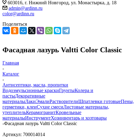
603016, г. Нижний Новгород, ул. Монастырка, д. 18
admin@ardinn.ru
color@ardinn.ru
Поделиться
Фасадная лазурь Valtti Color Classic
Главная
-
Каталог
-
Антисептики, масла, пропитки
Водоэмульсионные краски
Грунты
Колера и
пасты
Декоративные
материалы
Лаки
Эмали
Растворители
Шпатлевки готовые
Пены,
герметики, клеи
Сухие смеси
Листовые материалы,
утеплитель
Керамогранит
Кровельные
материалы
Инструмент
Хозинвентарь и хозтовары
-
Фасадная лазурь Valtti Color Classic
Артикул:
700014014