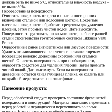
должна быть не ниже 5ºС, относительная влажность воздуха –
не выше 80%.
Необработанная поверхность:
Очистить поверхность от грязи и пыли и посторонних
включений стальной или волосяной щеткой. Покрытые
плесенью поверхности обработать средством для удаления
плесени, затем промыть чистой водой. Дать высохнуть.
Поверхность загрунтовать, по возможности, на более ранней
стадии строительства грунтовочным составом Tikkurila Valtti
Primer.
Обработанные ранее антисептиком или лазурью поверхности:
Удалить отслаивающиеся включения и вставшее торчком
посеревшее волокно древесины скребком или стальной
щеткой. Очистить поверхность и, при необходимости,
обработать средством для удаления плесени, затем промыть
чистой водой. Дать высохнуть. Если на поверхности
древесины остается явная глянцевая пленка, ее удалить или,
по крайней мере, тщательно отшлифовать.
Нанесение продукта:
Перед обработкой следует проверить состояние бревенчатой
поверхности и конструкций. Материал тщательно перемешать
перед работой и периодически перемешивать во время
окраски. Новую поверхность обрабатывать в 2 слоя,