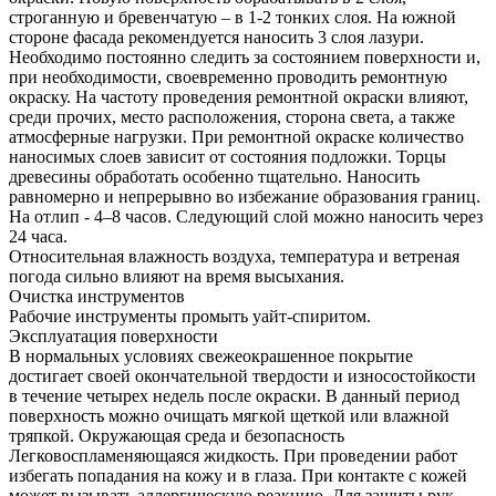
строганную и бревенчатую – в 1-2 тонких слоя. На южной
стороне фасада рекомендуется наносить 3 слоя лазури.
Необходимо постоянно следить за состоянием поверхности и,
при необходимости, своевременно проводить ремонтную
окраску. На частоту проведения ремонтной окраски влияют,
среди прочих, место расположения, сторона света, а также
атмосферные нагрузки. При ремонтной окраске количество
наносимых слоев зависит от состояния подложки. Торцы
древесины обработать особенно тщательно. Наносить
равномерно и непрерывно во избежание образования границ.
На отлип - 4–8 часов. Следующий слой можно наносить через
24 часа.
Относительная влажность воздуха, температура и ветреная
погода сильно влияют на время высыхания.
Очистка инструментов
Рабочие инструменты промыть уайт-спиритом.
Эксплуатация поверхности
В нормальных условиях свежеокрашенное покрытие
достигает своей окончательной твердости и износостойкости
в течение четырех недель после окраски. В данный период
поверхность можно очищать мягкой щеткой или влажной
тряпкой. Окружающая среда и безопасность
Легковоспламеняющаяся жидкость. При проведении работ
избегать попадания на кожу и в глаза. При контакте с кожей
может вызывать аллергическую реакцию. Для защиты рук