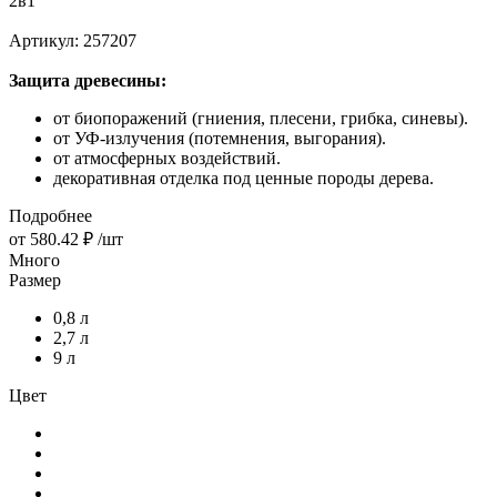
2в1
Артикул:
257207
Защита древесины:
от биопоражений (гниения, плесени, грибка, синевы).
от УФ-излучения (потемнения, выгорания).
от атмосферных воздействий.
декоративная отделка под ценные породы дерева.
Подробнее
от
580.42 ₽
/шт
Много
Размер
0,8 л
2,7 л
9 л
Цвет