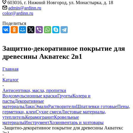
603016, г. Нижний Новгород, ул. Монастырка, д. 18
admin@ardinn.ru
color@ardinn.ru
Поделиться
Защитно-декоративное покрытие для
древесины Акватекс 2в1
Главная
-
Каталог
-
Антисептики, масла, пропитки
Водоэмульсионные краски
Грунты
Колера и
пасты
Декоративные
материалы
Лаки
Эмали
Растворители
Шпатлевки готовые
Пены,
герметики, клеи
Сухие смеси
Листовые материалы,
утеплитель
Керамогранит
Кровельные
материалы
Инструмент
Хозинвентарь и хозтовары
-
Защитно-декоративное покрытие для древесины Акватекс