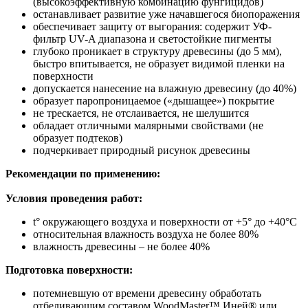
(высокоэффективную комбинацию фунгицидов)
останавливает развитие уже начавшегося биопоражения
обеспечивает защиту от выгорания: содержит УФ-
фильтр UV-A диапазона и светостойкие пигменты
глубоко проникает в структуру древесины (до 5 мм),
быстро впитывается, не образует видимой пленки на
поверхности
допускается нанесение на влажную древесину (до 40%)
образует паропроницаемое («дышащее») покрытие
не трескается, не отслаивается, не шелушится
обладает отличными малярными свойствами (не
образует подтеков)
подчеркивает природный рисунок древесины
Рекомендации по
применению:
Условия проведения работ:
t° окружающего воздуха и поверхности от +5° до +40°С
относительная влажность воздуха не более 80%
влажность древесины – не более 40%
Подготовка поверхности:
потемневшую от времени древесину обработать
отбеливающим составом WoodMaster™ Иней® или