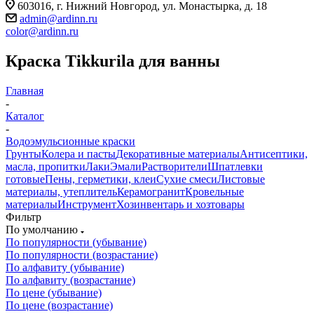
603016, г. Нижний Новгород, ул. Монастырка, д. 18
admin@ardinn.ru
color@ardinn.ru
Краска Tikkurila для ванны
Главная
-
Каталог
-
Водоэмульсионные краски
Грунты
Колера и пасты
Декоративные материалы
Антисептики,
масла, пропитки
Лаки
Эмали
Растворители
Шпатлевки
готовые
Пены, герметики, клеи
Сухие смеси
Листовые
материалы, утеплитель
Керамогранит
Кровельные
материалы
Инструмент
Хозинвентарь и хозтовары
Фильтр
По умолчанию
По популярности (убывание)
По популярности (возрастание)
По алфавиту (убывание)
По алфавиту (возрастание)
По цене (убывание)
По цене (возрастание)