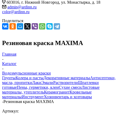
603016, г. Нижний Новгород, ул. Монастырка, д. 18
admin@ardinn.ru
color@ardinn.ru
Поделиться
Резиновая краска MAXIMA
Главная
-
Каталог
-
Водоэмульсионные краски
Грунты
Колера и пасты
Декоративные материалы
Антисептики,
масла, пропитки
Лаки
Эмали
Растворители
Шпатлевки
готовые
Пены, герметики, клеи
Сухие смеси
Листовые
материалы, утеплитель
Керамогранит
Кровельные
материалы
Инструмент
Хозинвентарь и хозтовары
-
Резиновая краска MAXIMA
Артикул: