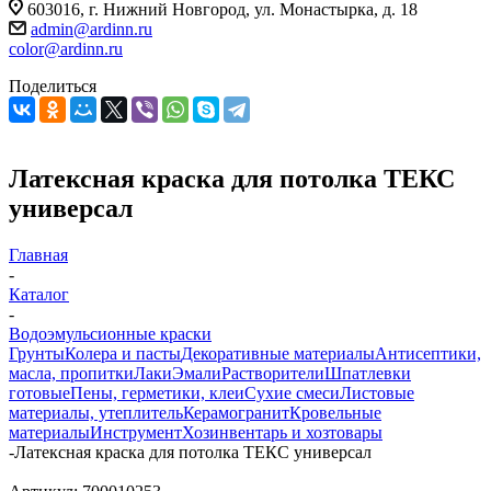
603016, г. Нижний Новгород, ул. Монастырка, д. 18
admin@ardinn.ru
color@ardinn.ru
Поделиться
Латексная краска для потолка ТЕКС
универсал
Главная
-
Каталог
-
Водоэмульсионные краски
Грунты
Колера и пасты
Декоративные материалы
Антисептики,
масла, пропитки
Лаки
Эмали
Растворители
Шпатлевки
готовые
Пены, герметики, клеи
Сухие смеси
Листовые
материалы, утеплитель
Керамогранит
Кровельные
материалы
Инструмент
Хозинвентарь и хозтовары
-
Латексная краска для потолка ТЕКС универсал