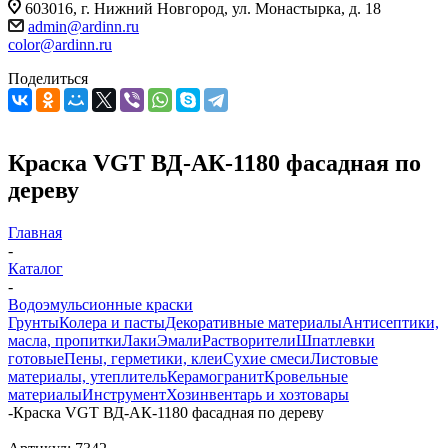
603016, г. Нижний Новгород, ул. Монастырка, д. 18
admin@ardinn.ru
color@ardinn.ru
Поделиться
Краска VGT ВД-АК-1180 фасадная по
дереву
Главная
-
Каталог
-
Водоэмульсионные краски
Грунты
Колера и пасты
Декоративные материалы
Антисептики,
масла, пропитки
Лаки
Эмали
Растворители
Шпатлевки
готовые
Пены, герметики, клеи
Сухие смеси
Листовые
материалы, утеплитель
Керамогранит
Кровельные
материалы
Инструмент
Хозинвентарь и хозтовары
-
Краска VGT ВД-АК-1180 фасадная по дереву