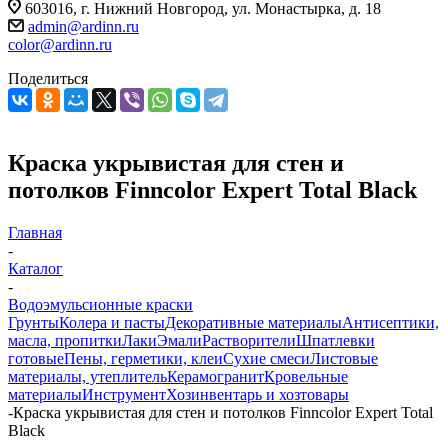
603016, г. Нижний Новгород, ул. Монастырка, д. 18
admin@ardinn.ru
color@ardinn.ru
Поделиться
Краска укрывистая для стен и
потолков Finncolor Expert Total Black
Главная
-
Каталог
-
Водоэмульсионные краски
Грунты
Колера и пасты
Декоративные материалы
Антисептики,
масла, пропитки
Лаки
Эмали
Растворители
Шпатлевки
готовые
Пены, герметики, клеи
Сухие смеси
Листовые
материалы, утеплитель
Керамогранит
Кровельные
материалы
Инструмент
Хозинвентарь и хозтовары
-
Краска укрывистая для стен и потолков Finncolor Expert Total
Black