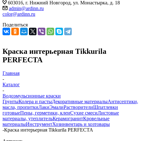
603016, г. Нижний Новгород, ул. Монастырка, д. 18
admin@ardinn.ru
color@ardinn.ru
Поделиться
Краска интерьерная Tikkurila
PERFECTA
Главная
-
Каталог
-
Водоэмульсионные краски
Грунты
Колера и пасты
Декоративные материалы
Антисептики,
масла, пропитки
Лаки
Эмали
Растворители
Шпатлевки
готовые
Пены, герметики, клеи
Сухие смеси
Листовые
материалы, утеплитель
Керамогранит
Кровельные
материалы
Инструмент
Хозинвентарь и хозтовары
-
Краска интерьерная Tikkurila PERFECTA