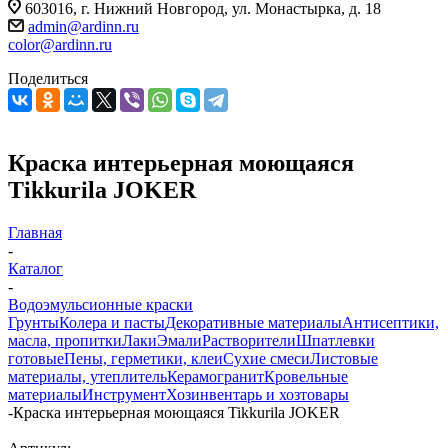
603016, г. Нижний Новгород, ул. Монастырка, д. 18
admin@ardinn.ru
color@ardinn.ru
Поделиться
Краска интерьерная моющаяся
Tikkurila JOKER
Главная
-
Каталог
-
Водоэмульсионные краски
Грунты
Колера и пасты
Декоративные материалы
Антисептики,
масла, пропитки
Лаки
Эмали
Растворители
Шпатлевки
готовые
Пены, герметики, клеи
Сухие смеси
Листовые
материалы, утеплитель
Керамогранит
Кровельные
материалы
Инструмент
Хозинвентарь и хозтовары
-
Краска интерьерная моющаяся Tikkurila JOKER