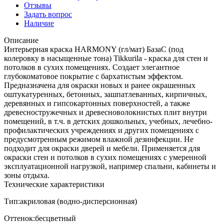
Отзывы
Задать вопрос
Наличие
Описание
Интерьерная краска HARMONY (гл/мат) БазаС (под
колеровку в насыщенные тона) Tikkurila - краска для стен и
потолков в сухих помещениях. Создает элегантное
глубокоматовое покрытие с бархатистым эффектом.
Предназначена для окраски новых и ранее окрашенных
оштукатуренных, бетонных, зашпатлеванных, кирпичных,
деревянных и гипсокартонных поверхностей, а также
древесностружечных и древесноволокнистых плит внутри
помещений, в т.ч. в детских дошкольных, учебных, лечебно-
профилактических учреждениях и других помещениях с
предусмотренным режимом влажной дезинфекции. Не
подходит для окраски дверей и мебели. Применяется для
окраски стен и потолков в сухих помещениях с умеренной
эксплуатационной нагрузкой, например спальни, кабинеты и
зоны отдыха.
Технические характеристики
Тип:акриловая (водно-дисперсионная)
Оттенок:бесцветный