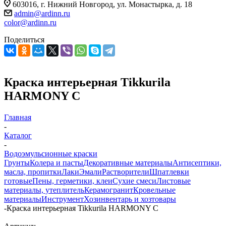
603016, г. Нижний Новгород, ул. Монастырка, д. 18
admin@ardinn.ru
color@ardinn.ru
Поделиться
Краска интерьерная Tikkurila
HARMONY C
Главная
-
Каталог
-
Водоэмульсионные краски
Грунты
Колера и пасты
Декоративные материалы
Антисептики,
масла, пропитки
Лаки
Эмали
Растворители
Шпатлевки
готовые
Пены, герметики, клеи
Сухие смеси
Листовые
материалы, утеплитель
Керамогранит
Кровельные
материалы
Инструмент
Хозинвентарь и хозтовары
-
Краска интерьерная Tikkurila HARMONY C