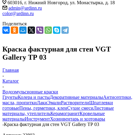
603016, г. Нижний Новгород, ул. Монастырка, д. 18
admin@ardinn.ru
color@ardinn.ru
Поделиться
Краска фактурная для стен VGT
Gallery ТР 03
Главная
-
Каталог
-
Водоэмульсионные краски
Грунты
Колера и пасты
Декоративные материалы
Антисептики,
масла, пропитки
Лаки
Эмали
Растворители
Шпатлевки
готовые
Пены, герметики, клеи
Сухие смеси
Листовые
материалы, утеплитель
Керамогранит
Кровельные
материалы
Инструмент
Хозинвентарь и хозтовары
-
Краска фактурная для стен VGT Gallery ТР 03