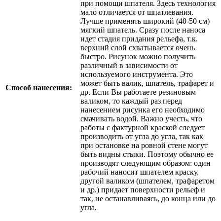
при помощи шпателя. Здесь технология
мало отличается от шпатлевания.
Лучше применять широкий (40-50 см)
мягкий шпатель. Сразу после наноса
идет стадия придания рельефа, т.к.
верхний слой схватывается очень
быстро. Рисунок можно получить
различный в зависимости от
используемого инструмента. Это
может быть валик, шпатель, трафарет и
Способ нанесения:
др. Если Вы работаете резиновым
валиком, то каждый раз перед
нанесением рисунка его необходимо
смачивать водой. Важно учесть, что
работы с фактурной краской следует
производить от угла до угла, так как
при остановке на ровной стене могут
быть видны стыки. Поэтому обычно ее
производят следующим образом: один
рабочий наносит шпателем краску,
другой валиком (шпателем, трафаретом
и др.) придает поверхности рельеф и
так, не останавливаясь, до конца или до
угла.