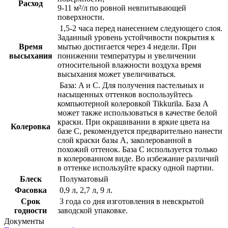
Расход
9-11 м²/л по ровной невпитывающей
поверхности.
1,5-2 часа перед нанесением следующего слоя.
Заданный уровень устойчивости покрытия к
Время
мытью достигается через 4 недели. При
высыхания
понижении температуры и увеличении
относительной влажности воздуха время
высыхания может увеличиваться.
База: A и C. Для получения пастельных и
насыщенных оттенков воспользуйтесь
компьютерной колеровкой Tikkurila. База A
может также использоваться в качестве белой
краски. При окрашивании в яркие цвета на
Колеровка
базе С, рекомендуется предварительно нанести
слой краски базы А, заколерованной в
похожий оттенок. База С используется только
в колерованном виде. Во избежание различий
в оттенке используйте краску одной партии.
Блеск
Полуматовый
Фасовка
0,9 л, 2,7 л, 9 л.
Срок
3 года со дня изготовления в невскрытой
годности
заводской упаковке.
Документы