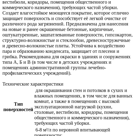
вестибюли, коридоры, помещения общественного и
коммерческого назначения), требующих частой уборки.
Создает влагостойкое моющееся покрытие, которое отлично
защищает поверхность и способствует её легкой очистке от
различного рода загрязнений. Предназначена для нанесения
на новые и ранее окрашенные бетонные, кирпичные,
оштукатуренные, зашпатлеванные поверхности, гипсокартон,
структурно-волокнистые и стеклообои, древесностружечные
и древесно-волокнистые плиты. Устойчива к воздействию
пара и образованию конденсата, защищает от плесени и
грибка. Рекомендована для окраски в зданиях и сооружениях
типа А, Б и В (в том числе в детских учреждениях и
помещениях административной группы лечебно-
профилактических учреждений).
Технические характеристики
для окрашивания стен и потолков в сухих и
влажных помещениях, в том числе для ванных
комнат, а также в помещениях с высокой
Тип
эксплуатационной нагрузкой (кухни,
поверхностей
столовые, вестибюли, коридоры, помещения
общественного и коммерческого назначения),
требующих частой уборки.
6-8 м²/л по неровной впитывающей
поверхности;