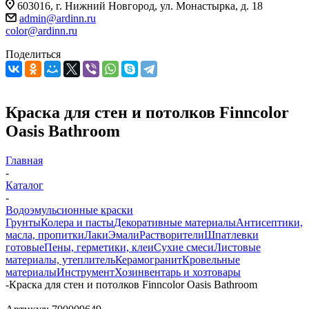
603016, г. Нижний Новгород, ул. Монастырка, д. 18
admin@ardinn.ru
color@ardinn.ru
Поделиться
Краска для стен и потолков Finncolor
Oasis Bathroom
Главная
-
Каталог
-
Водоэмульсионные краски
Грунты
Колера и пасты
Декоративные материалы
Антисептики,
масла, пропитки
Лаки
Эмали
Растворители
Шпатлевки
готовые
Пены, герметики, клеи
Сухие смеси
Листовые
материалы, утеплитель
Керамогранит
Кровельные
материалы
Инструмент
Хозинвентарь и хозтовары
-
Краска для стен и потолков Finncolor Oasis Bathroom