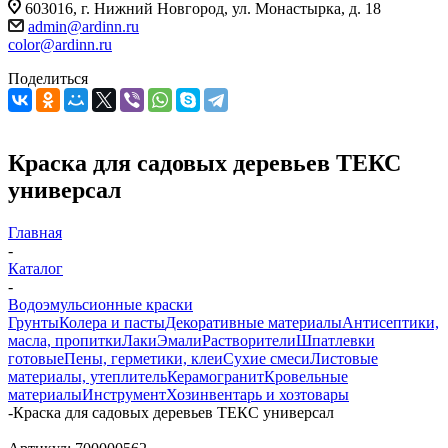
603016, г. Нижний Новгород, ул. Монастырка, д. 18
admin@ardinn.ru
color@ardinn.ru
Поделиться
Краска для садовых деревьев ТЕКС
универсал
Главная
-
Каталог
-
Водоэмульсионные краски
Грунты
Колера и пасты
Декоративные материалы
Антисептики,
масла, пропитки
Лаки
Эмали
Растворители
Шпатлевки
готовые
Пены, герметики, клеи
Сухие смеси
Листовые
материалы, утеплитель
Керамогранит
Кровельные
материалы
Инструмент
Хозинвентарь и хозтовары
-
Краска для садовых деревьев ТЕКС универсал