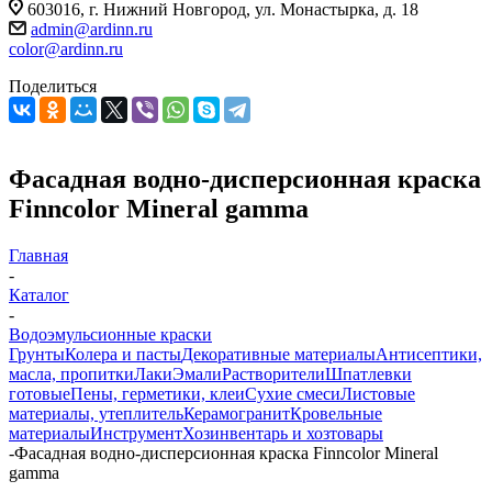
603016, г. Нижний Новгород, ул. Монастырка, д. 18
admin@ardinn.ru
color@ardinn.ru
Поделиться
Фасадная водно-дисперсионная краска
Finncolor Mineral gamma
Главная
-
Каталог
-
Водоэмульсионные краски
Грунты
Колера и пасты
Декоративные материалы
Антисептики,
масла, пропитки
Лаки
Эмали
Растворители
Шпатлевки
готовые
Пены, герметики, клеи
Сухие смеси
Листовые
материалы, утеплитель
Керамогранит
Кровельные
материалы
Инструмент
Хозинвентарь и хозтовары
-
Фасадная водно-дисперсионная краска Finncolor Mineral
gamma