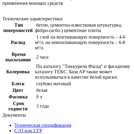
применения моющих средств
Технические характеристики
Тип
бетон, цементно-известковая штукатурка,
поверхностей
фибро-(асбо-) цементные плиты
1 слой на впитывающую поверхность – 4-6
Расход
м²/л, на невпитывающую поверхность – 6-8
м²/л.
Время
2 часа
высыхания
По каталогу "Тиккурила Фасад" и фасадному
Колеровка
каталогу ТЕКС. База AP также может
использоваться в качестве белой краски.
Блеск
глубоко матовый
Цвет
белая
Фасовка
9 л
Срок
3 года
годности
Документы
Техническая спецификация
СЭЗ или СГР