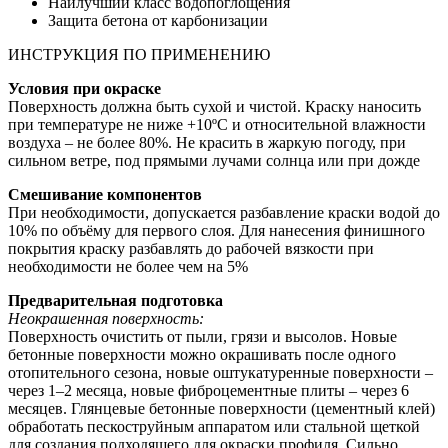
Наилучший класс водопоглощения
Защита бетона от карбонизации
ИНСТРУКЦИЯ ПО ПРИМЕНЕНИЮ
Условия при окраске
Поверхность должна быть сухой и чистой. Краску наносить
при температуре не ниже +10ºС и относительной влажности
воздуха – не более 80%. Не красить в жаркую погоду, при
сильном ветре, под прямыми лучами солнца или при дожде
Смешивание компонентов
При необходимости, допускается разбавление краски водой до
10% по объёму для первого слоя. Для нанесения финишного
покрытия краску разбавлять до рабочей вязкости при
необходимости не более чем на 5%
Предварительная подготовка
Неокрашенная поверхность:
Поверхность очистить от пыли, грязи и высолов. Новые
бетонные поверхности можно окрашивать после одного
отопительного сезона, новые оштукатуренные поверхности –
через 1–2 месяца, новые фиброцементные плиты – через 6
месяцев. Глянцевые бетонные поверхности (цементный клей)
обработать пескоструйным аппаратом или стальной щеткой
для создания подходящего для окраски профиля. Сильно