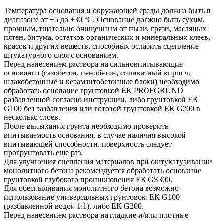
Температура основания и окружающей среды должна быть в
диапазоне от +5 до +30 °С. Основание должно быть сухим,
прочным, тщательно очищенным от пыли, грязи, масляных
пятен, битума, остатков органических и минеральных клеев,
красок и других веществ, способных ослабить сцепление
штукатурного слоя с основанием.
Перед нанесением раствора на сильновпитывающие
основания (газобетон, пенобетон, силикатный кирпич,
шлакобетонные и керамзитобетонные блоки) необходимо
обработать основание грунтовкой ЕК PROFGRUND,
разбавленной согласно инструкции, либо грунтовкой ЕК
G100 без разбавления или готовой грунтовкой ЕК G200 в
несколько слоев.
После высыхания грунта необходимо проверить
впитываемость основания, в случае наличия высокой
впитывающей способности, поверхность следует
прогрунтовать еще раз.
Для улучшения сцепления материалов при оштукатуривании
монолитного бетона рекомендуется обработать основание
грунтовкой глубокого проникновения ЕК GS300.
Для обеспыливания монолитного бетона возможно
использование универсальных грунтовок: ЕК G100
(разбавленной водой 1:1), либо ЕК G200.
Перед нанесением раствора на гладкие и/или плотные