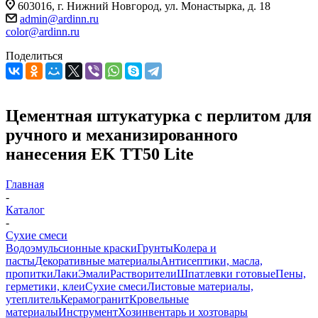
603016, г. Нижний Новгород, ул. Монастырка, д. 18
admin@ardinn.ru
color@ardinn.ru
Поделиться
Цементная штукатурка с перлитом для
ручного и механизированного
нанесения EK TT50 Lite
Главная
-
Каталог
-
Сухие смеси
Водоэмульсионные краски
Грунты
Колера и
пасты
Декоративные материалы
Антисептики, масла,
пропитки
Лаки
Эмали
Растворители
Шпатлевки готовые
Пены,
герметики, клеи
Сухие смеси
Листовые материалы,
утеплитель
Керамогранит
Кровельные
материалы
Инструмент
Хозинвентарь и хозтовары