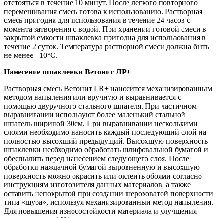
отстояться в течение 10 минут. После легкого повторного
перемешивания смесь готова к использованию. Растворная
смесь пригодна для использования в течение 24 часов с
момента затворения с водой. При хранении готовой смеси в
закрытой емкости шпаклевка пригодна для использования в
течение 2 суток. Температура растворной смеси должна быть
не менее +10°С.
Нанесение шпаклевки Ветонит ЛР+
Растворная смесь Ветонит LR+ наносится механизированным
методом напыления или вручную и выравнивается с
помощью двуручного стального шпателя. При частичном
выравнивании используют более маленький стальной
шпатель шириной 30см. При выравнивании несколькими
слоями необходимо наносить каждый последующий слой на
полностью высохший предыдущий. Высохшую поверхность
шпаклевки необходимо обработать шлифовальной бумагой и
обеспылить перед нанесением следующего слоя. После
обработки наждачной бумагой выровненную и высохшую
поверхность можно окрасить или оклеить обоями согласно
инструкциям изготовителя данных материалов, а также
оставить непокрытой при создании шероховатой поверхности
типа «шуба», используя механизированный метод напыления.
Для повышения износостойкости материала и улучшения