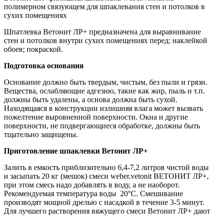
полимерном связующем для шпаклевания стен и потолков в
сухих помещениях
Шпатлевка Ветонит ЛР+ предназначена для выравнивание
стен и потолков внутри сухих помещениях перед: наклейкой
обоев; покраской.
Подготовка основания
Основание должно быть твердым, чистым, без пыли и грязи.
Вещества, ослабляющие адгезию, такие как жир, пыль и т.п.
должны быть удалены, а основа должна быть сухой.
Находящаяся в конструкции излишняя влага может вызвать
пожелтение выровненной поверхности. Окна и другие
поверхности, не подвергающиеся обработке, должны быть
тщательно защищены.
Приготовление шпаклевки Ветонит ЛР+
Залить в емкость приблизительно 6,4-7,2 литров чистой воды
и засыпать 20 кг (мешок) смеси weber.vetonit ВЕТОНИТ ЛР+,
при этом смесь надо добавлять в воду, а не наоборот.
Рекомендуемая температура воды 20°С. Смешивание
производят мощной дрелью с насадкой в течение 3-5 минут.
Для лучшего растворения вяжущего смеси Ветонит ЛР+ дают