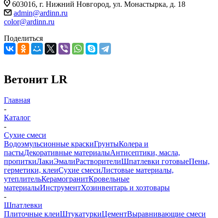
603016, г. Нижний Новгород, ул. Монастырка, д. 18
admin@ardinn.ru
color@ardinn.ru
Поделиться
Ветонит LR
Главная
-
Каталог
-
Сухие смеси
Водоэмульсионные краски
Грунты
Колера и
пасты
Декоративные материалы
Антисептики, масла,
пропитки
Лаки
Эмали
Растворители
Шпатлевки готовые
Пены,
герметики, клеи
Сухие смеси
Листовые материалы,
утеплитель
Керамогранит
Кровельные
материалы
Инструмент
Хозинвентарь и хозтовары
-
Шпатлевки
Плиточные клеи
Штукатурки
Цемент
Выравнивающие смеси