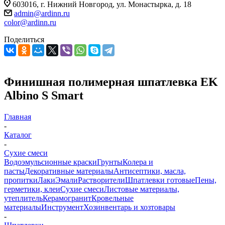
603016, г. Нижний Новгород, ул. Монастырка, д. 18
admin@ardinn.ru
color@ardinn.ru
Поделиться
Финишная полимерная шпатлевка EK
Albino S Smart
Главная
-
Каталог
-
Сухие смеси
Водоэмульсионные краски
Грунты
Колера и
пасты
Декоративные материалы
Антисептики, масла,
пропитки
Лаки
Эмали
Растворители
Шпатлевки готовые
Пены,
герметики, клеи
Сухие смеси
Листовые материалы,
утеплитель
Керамогранит
Кровельные
материалы
Инструмент
Хозинвентарь и хозтовары
-