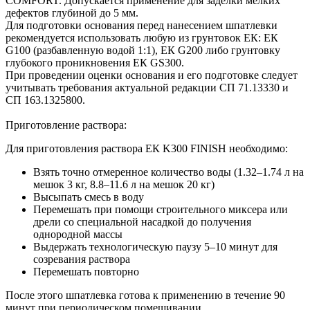
COMFORT. Допускается применение для заделки мелких
дефектов глубиной до 5 мм.
Для подготовки основания перед нанесением шпатлевки
рекомендуется использовать любую из грунтовок ЕК: ЕК
G100 (разбавленную водой 1:1), ЕК G200 либо грунтовку
глубокого проникновения ЕК GS300.
При проведении оценки основания и его подготовке следует
учитывать требования актуальной редакции СП 71.13330 и
СП 163.1325800.
Приготовление раствора:
Для приготовления раствора ЕК K300 FINISH необходимо:
Взять точно отмеренное количество воды (1.32–1.74 л на
мешок 3 кг, 8.8–11.6 л на мешок 20 кг)
Высыпать смесь в воду
Перемешать при помощи строительного миксера или
дрели со специальной насадкой до получения
однородной массы
Выдержать технологическую паузу 5–10 минут для
созревания раствора
Перемешать повторно
После этого шпатлевка готова к применению в течение 90
минут при периодическом помешивании.