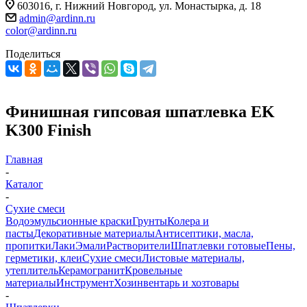
603016, г. Нижний Новгород, ул. Монастырка, д. 18
admin@ardinn.ru
color@ardinn.ru
Поделиться
Финишная гипсовая шпатлевка EK
K300 Finish
Главная
-
Каталог
-
Сухие смеси
Водоэмульсионные краски
Грунты
Колера и
пасты
Декоративные материалы
Антисептики, масла,
пропитки
Лаки
Эмали
Растворители
Шпатлевки готовые
Пены,
герметики, клеи
Сухие смеси
Листовые материалы,
утеплитель
Керамогранит
Кровельные
материалы
Инструмент
Хозинвентарь и хозтовары
-